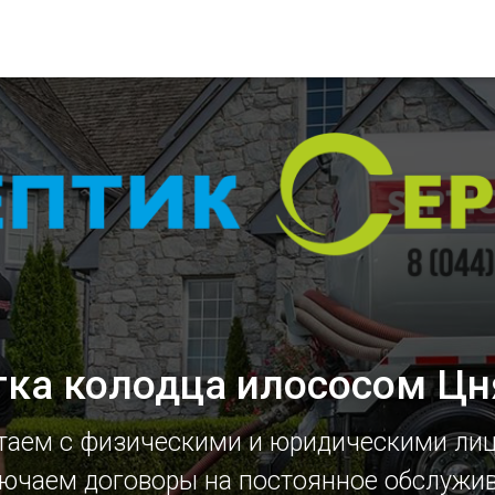
тка колодца илососом Цн
таем с физическими и юридическими ли
ючаем договоры на постоянное обслужи