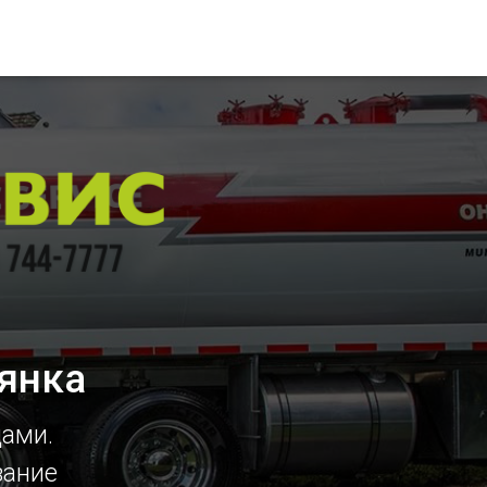
янка
цами.
вание