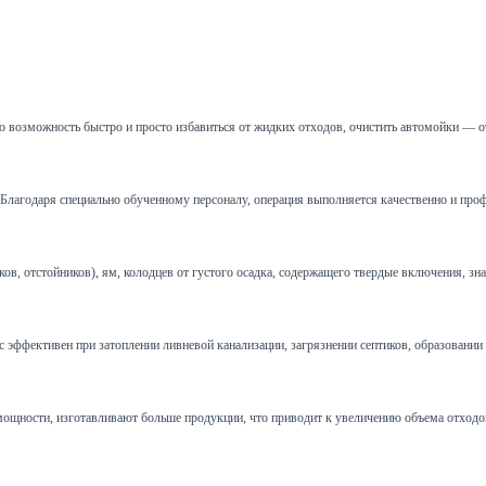
 возможность быстро и просто избавиться от жидких отходов, очистить автомойки — о
и. Благодаря специально обученному персоналу, операция выполняется качественно и пр
 отстойников), ям, колодцев от густого осадка, содержащего твердые включения, зна
эффективен при затоплении ливневой канализации, загрязнении септиков, образовании пр
щности, изготавливают больше продукции, что приводит к увеличению объема отходов.