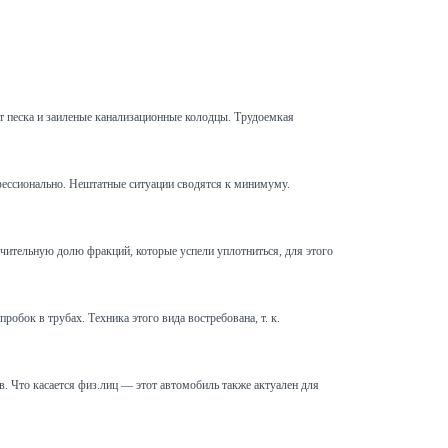
т песка и заиленые канализационные колодцы. Трудоемкая
офессионально. Нештатные ситуации сводятся к минимуму.
чительную долю фракций, которые успели уплотниться, для этого
обок в трубах. Техника этого вида востребована, т. к.
 Что касается физ.лиц — этот автомобиль также актуален для