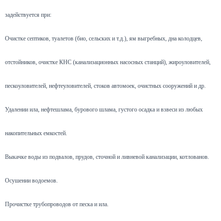
задействуется при:
Очистке септиков, туалетов (био, сельских и т.д.), ям выгребных, дна колодцев,
отстойников, очистке КНС (канализационных насосных станций), жироуловителей,
пескоуловителей, нефтеуловителей, стоков автомоек, очистных сооружений и др.
Удалении ила, нефтешлама, бурового шлама, густого осадка и взвеси из любых
накопительных емкостей.
Выкачке воды из подвалов, прудов, сточной и ливневой канализации, котлованов.
Осушении водоемов.
Прочистке трубопроводов от песка и ила.