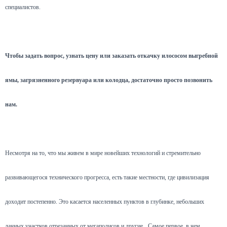
специалистов.
Чтобы задать вопрос, узнать цену или заказать откачку илососом выгребной
ямы, загрязненного резервуара или колодца, достаточно просто позвонить
нам.
Несмотря на то, что мы живем в мире новейших технологий и стремительно
развивающегося технического прогресса, есть такие местности, где цивилизация
доходит постепенно. Это касается населенных пунктов в глубинке, небольших
дачных участков отрезанных от мегаполисов и другие.
Самое первое, в чем