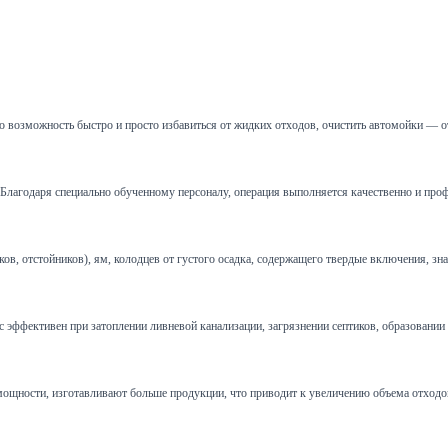
 возможность быстро и просто избавиться от жидких отходов, очистить автомойки — о
и. Благодаря специально обученному персоналу, операция выполняется качественно и пр
 отстойников), ям, колодцев от густого осадка, содержащего твердые включения, зна
эффективен при затоплении ливневой канализации, загрязнении септиков, образовании пр
щности, изготавливают больше продукции, что приводит к увеличению объема отходов.