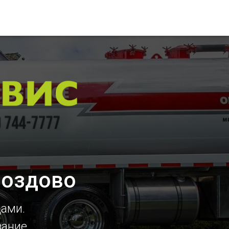
роздово
цами.
вание