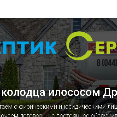
 колодца илососом Д
таем с физическими и юридическими ли
ючаем договоры на постоянное обслужи