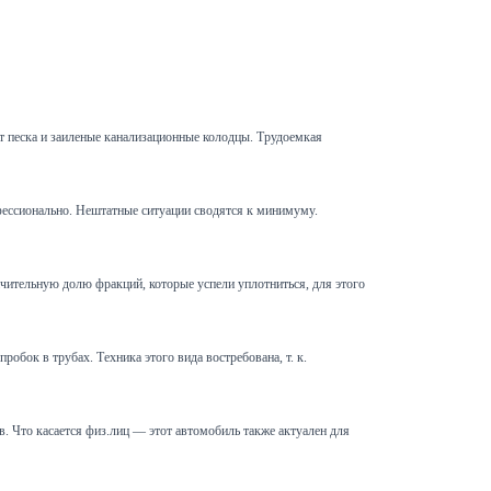
т песка и заиленые канализационные колодцы. Трудоемкая
офессионально. Нештатные ситуации сводятся к минимуму.
чительную долю фракций, которые успели уплотниться, для этого
обок в трубах. Техника этого вида востребована, т. к.
 Что касается физ.лиц — этот автомобиль также актуален для