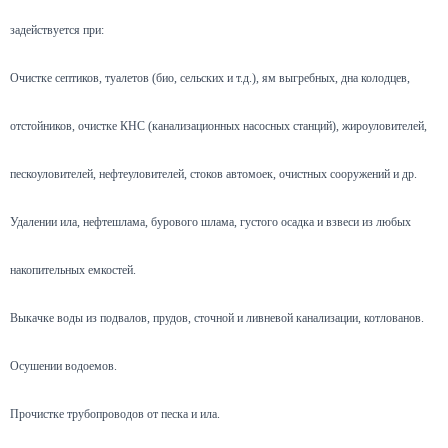
задействуется при:
Очистке септиков, туалетов (био, сельских и т.д.), ям выгребных, дна колодцев,
отстойников, очистке КНС (канализационных насосных станций), жироуловителей,
пескоуловителей, нефтеуловителей, стоков автомоек, очистных сооружений и др.
Удалении ила, нефтешлама, бурового шлама, густого осадка и взвеси из любых
накопительных емкостей.
Выкачке воды из подвалов, прудов, сточной и ливневой канализации, котлованов.
Осушении водоемов.
Прочистке трубопроводов от песка и ила.