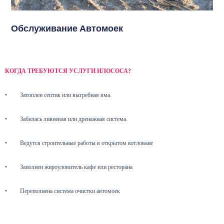
Обслуживание Автомоек
КОГДА ТРЕБУЮТСЯ УСЛУГИ ИЛОСОСА?
•
Затоплен септик или выгребная яма.
•
Забилась ливневая или дренажная система.
•
Ведутся строительные работы в открытом котловане
•
Заполнен жироуловитель кафе или ресторана
•
Переполнена система очистки автомоек