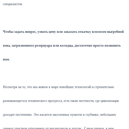
специалистов.
Чтобы задать вопрос, узнать цену или заказать откачку илососом выгребной
ямы, загрязненного резервуара или колодца, достаточно просто позвонить
нам.
Несмотря на то, что мы живем в мире новейших технологий и стремительно
развивающегося технического прогресса, есть такие местности, где цивилизация
доходит постепенно. Это касается населенных пунктов в глубинке, небольших
дачных участков отрезанных от мегаполисов и другие.
Самое первое, в чем