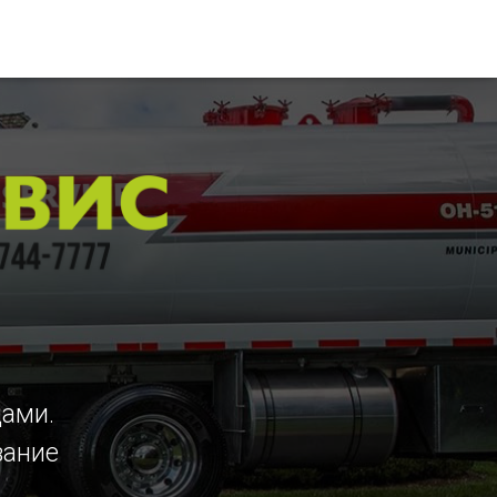
цами.
вание