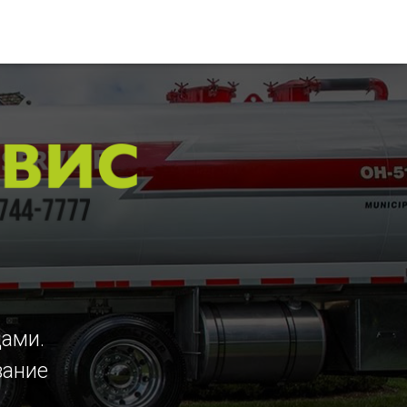
цами.
вание