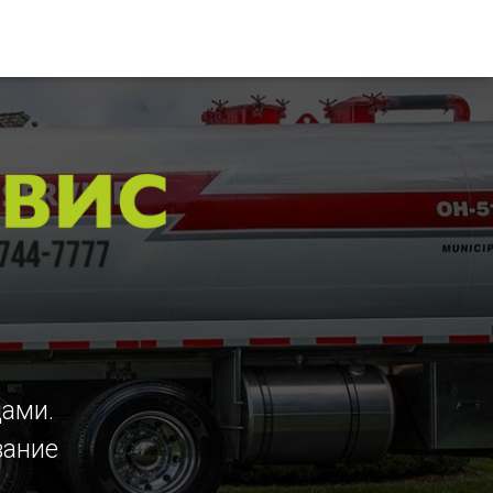
цами.
вание