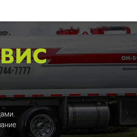
цами.
вание