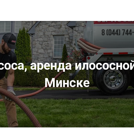
соса, аренда илососн
Минске