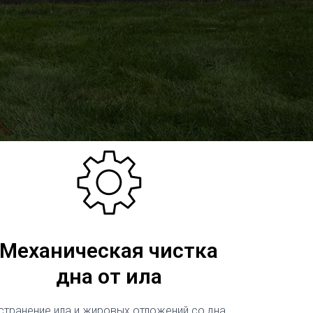
Механическая чистка
дна от ила
странение ила и жировых отложений со дна