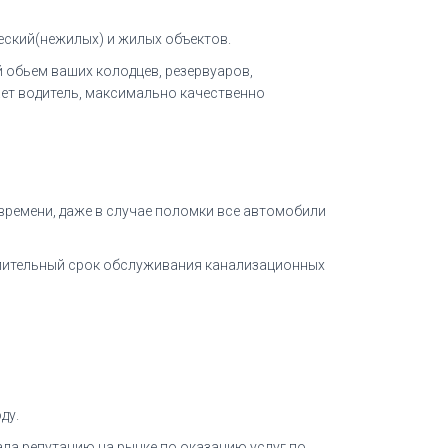
ский(нежилых) и жилых объектов.
ой обьем ваших колодцев, резервуаров,
ает водитель, максимально качественно
 времени, даже в случае поломки все автомобили
длительный срок обслуживания канализационных
ду.
ла репутацию на рынке по оказанию услуг по