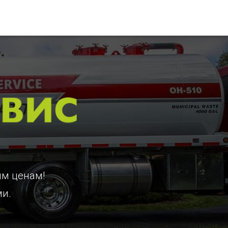
им ценам!
ми.