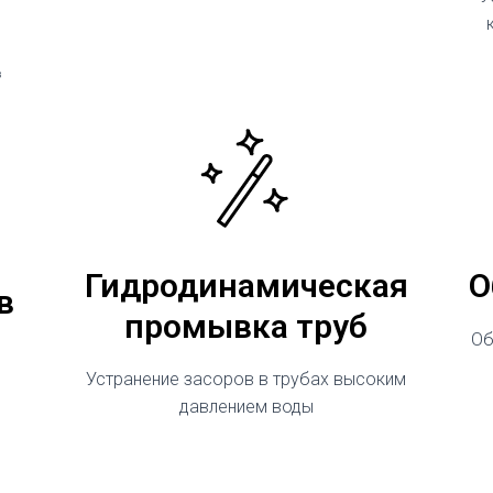
³
Гидродинамическая
О
в
промывка труб
Об
Устранение засоров в трубах высоким
давлением воды