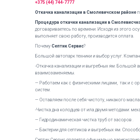
+375 (44) 744-7777
Откачка канализации в Смолевичском районе
п
Процедура откачки канализации в Смолевисчк
договариваетесь по времени. Исходя из этого о
выполняет свою работу, производится оплата.
Почему
Септик Сервис
?
Большой автопарк техники и выбор услуг. Компани
-Откачка канализации и выгребных ям. Большой а
взаимозаменяемы.
— Работаем как с физическими лицами, так и с 
систем.
— Оставляем после себя чистоту, никакого масла 
-Чистка дна колодцев от ила двумя методами: ме
— Гидродинамическая чистка труб от засоров .
— Бактерии для септиков и выгребных ям. Способс
Септик Сервис является официально зарегистрир