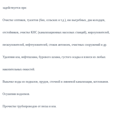
задействуется при:
Очистке септиков, туалетов (био, сельских и т.д.), ям выгребных, дна колодцев,
отстойников, очистке КНС (канализационных насосных станций), жироуловителей,
пескоуловителей, нефтеуловителей, стоков автомоек, очистных сооружений и др.
Удалении ила, нефтешлама, бурового шлама, густого осадка и взвеси из любых
накопительных емкостей.
Выкачке воды из подвалов, прудов, сточной и ливневой канализации, котлованов.
Осушении водоемов.
Прочистке трубопроводов от песка и ила.