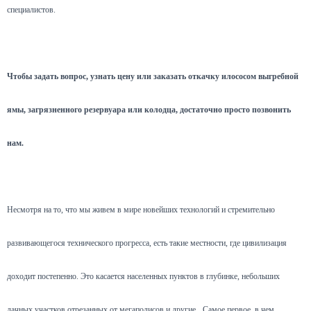
специалистов.
Чтобы задать вопрос, узнать цену или заказать откачку илососом выгребной
ямы, загрязненного резервуара или колодца, достаточно просто позвонить
нам.
Несмотря на то, что мы живем в мире новейших технологий и стремительно
развивающегося технического прогресса, есть такие местности, где цивилизация
доходит постепенно. Это касается населенных пунктов в глубинке, небольших
дачных участков отрезанных от мегаполисов и другие.
Самое первое, в чем