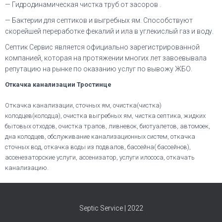
— Гидродинамическая чистка труб от засоров .
— Бактерии для септиков и выгребных ям. Способствуют
скорейшей переработке фекалий и ила в углекислый газ и воду.
Септик Сервис является официально зарегистрированной
компанией, которая на протяжении многих лет завоевывала
репутацию на рынке по оказанию услуг по вывожу ЖБО.
Откачка канализации Тростинце
Откачка канализации, сточных ям, очистка(чистка)
колодцев(колодца), очистка выгребных ям, чистка септика, жидких
бытовых отходов, очистка трапов, ливневок, биотуалетов, автомоек,
дна колодцев, обслуживание канализационных систем, откачка
сточных вод, откачка воды из подвалов, бассейна( бассейнов),
ассенезаторские услуги, ассенизатор, услуги илососа, откачать
канализацию.
Septic Service | 2022