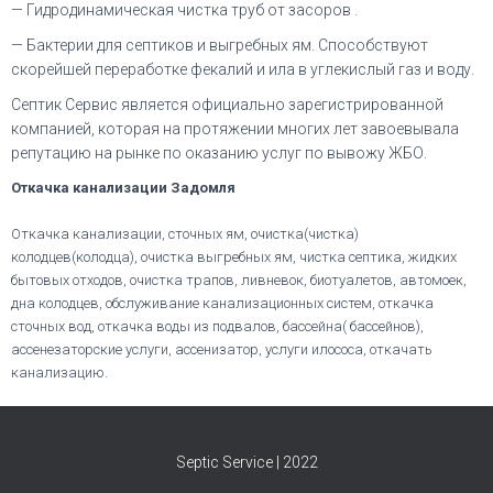
— Гидродинамическая чистка труб от засоров .
— Бактерии для септиков и выгребных ям. Способствуют
скорейшей переработке фекалий и ила в углекислый газ и воду.
Септик Сервис является официально зарегистрированной
компанией, которая на протяжении многих лет завоевывала
репутацию на рынке по оказанию услуг по вывожу ЖБО.
Откачка канализации Задомля
Откачка канализации, сточных ям, очистка(чистка)
колодцев(колодца), очистка выгребных ям, чистка септика, жидких
бытовых отходов, очистка трапов, ливневок, биотуалетов, автомоек,
дна колодцев, обслуживание канализационных систем, откачка
сточных вод, откачка воды из подвалов, бассейна( бассейнов),
ассенезаторские услуги, ассенизатор, услуги илососа, откачать
канализацию.
Septic Service | 2022