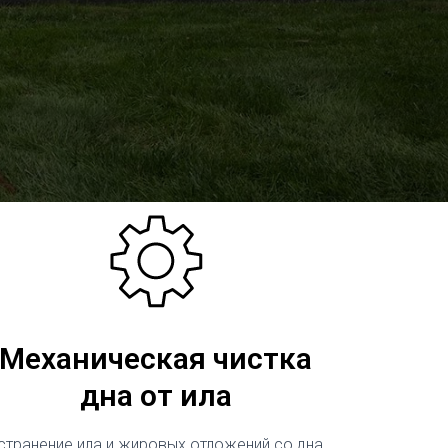
Механическая чистка
дна от ила
странение ила и жировых отложений со дна