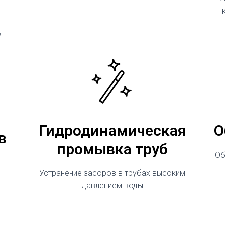
³
Гидродинамическая
О
в
промывка труб
Об
Устранение засоров в трубах высоким
давлением воды