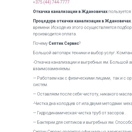
+375 (44) 744-7777
Откачка канализации в Ждановичах
пользуется 
Процедура откачки канализации в Ждановичах
времени. Исходя из этого осуществляется подбо
производится оплата.
Почему
Септик Сервис
?
Большой автопарк техники и выбор услуг. Компани
-Откачка канализации и выгребных ям. Большой а
взаимозаменяемы.
— Работаем как с физическими лицами, так и с 
систем.
— Оставляем после себя чистоту, никакого масла 
-Чистка дна колодцев от ила двумя методами: ме
— Гидродинамическая чистка труб от засоров .
— Бактерии для септиков и выгребных ям. Способс
Септик Сервис является официально зарегистрир