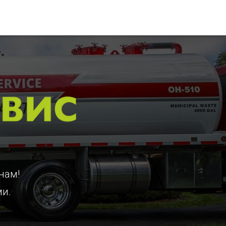
нам!
ми.