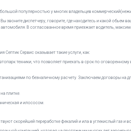
большой популярностью у многих владельцев коммерческий(нежи
. Вы звоните диспетчеру, говорите, где находитесь и какой обьем 
р автомобиля. В согласованное время приезжает водитель, макси
я Септик Сервис оказывает такие услуги, как:
втопарк техники, что позволяет приехать в срок по оговоренному
организациями по безналичному расчету. Заключаем договоры на 
на плитке.
ханическая и илососом.
твуют скорейшей переработке фекалий и ила в углекислый газ и во
ованной компанией, которая на протяжении многих лет завоевыва