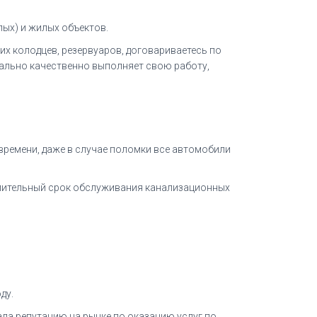
ых) и жилых объектов.
аших колодцев, резервуаров, договариваетесь по
мально качественно выполняет свою работу,
 времени, даже в случае поломки все автомобили
длительный срок обслуживания канализационных
ду.
ла репутацию на рынке по оказанию услуг по