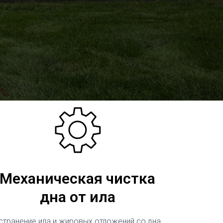
Механическая чистка
дна от ила
странение ила и жировых отложений со дна