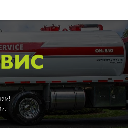
нам!
ми.