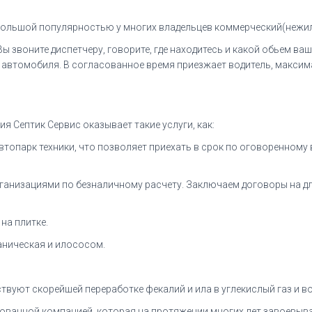
большой популярностью у многих владельцев коммерческий(нежил
 Вы звоните диспетчеру, говорите, где находитесь и какой обьем в
р автомобиля. В согласованное время приезжает водитель, макси
я Септик Сервис оказывает такие услуги, как:
втопарк техники, что позволяет приехать в срок по оговоренному
организациями по безналичному расчету. Заключаем договоры на 
на плитке.
ханическая и илососом.
твуют скорейшей переработке фекалий и ила в углекислый газ и во
ованной компанией, которая на протяжении многих лет завоевыва