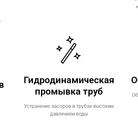
³
Гидродинамическая
О
в
промывка труб
Об
Устранение засоров в трубах высоким
давлением воды