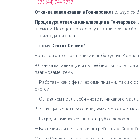
+375 (44) 744-7777
Откачка канализации в Гончаровке
пользуется 
Процедура откачки канализации в Гончаровке
.
времени. Исходя из этого осуществляется подбо
производится оплата.
Почему
Септик Сервис
?
Большой автопарк техники и выбор услуг. Компани
-Откачка канализации и выгребных ям. Большой а
взаимозаменяемы.
— Работаем как с физическими лицами, так и с 
систем.
— Оставляем после себя чистоту, никакого масла 
-Чистка дна колодцев от ила двумя методами: ме
— Гидродинамическая чистка труб от засоров .
— Бактерии для септиков и выгребных ям. Способс
Септик Сервис является официально зарегистрир