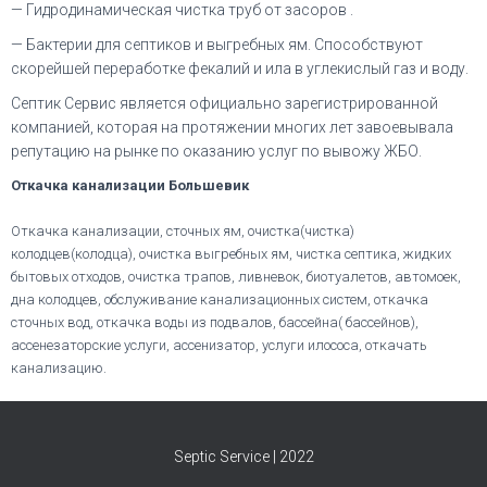
— Гидродинамическая чистка труб от засоров .
— Бактерии для септиков и выгребных ям. Способствуют
скорейшей переработке фекалий и ила в углекислый газ и воду.
Септик Сервис является официально зарегистрированной
компанией, которая на протяжении многих лет завоевывала
репутацию на рынке по оказанию услуг по вывожу ЖБО.
Откачка канализации Большевик
Откачка канализации, сточных ям, очистка(чистка)
колодцев(колодца), очистка выгребных ям, чистка септика, жидких
бытовых отходов, очистка трапов, ливневок, биотуалетов, автомоек,
дна колодцев, обслуживание канализационных систем, откачка
сточных вод, откачка воды из подвалов, бассейна( бассейнов),
ассенезаторские услуги, ассенизатор, услуги илососа, откачать
канализацию.
Septic Service | 2022