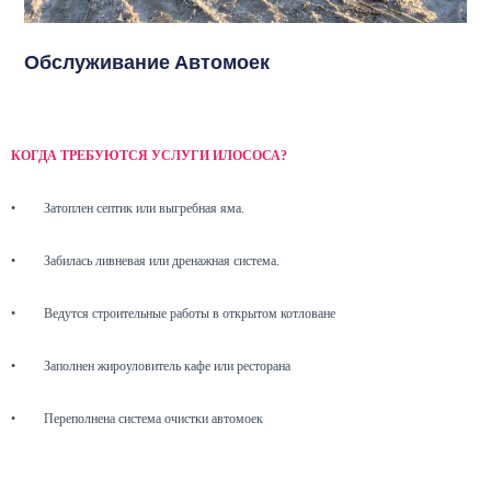
Обслуживание Автомоек
КОГДА ТРЕБУЮТСЯ УСЛУГИ ИЛОСОСА?
•
Затоплен септик или выгребная яма.
•
Забилась ливневая или дренажная система.
•
Ведутся строительные работы в открытом котловане
•
Заполнен жироуловитель кафе или ресторана
•
Переполнена система очистки автомоек