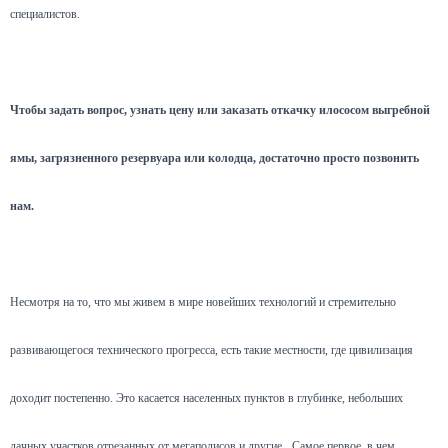
специалистов.
Чтобы задать вопрос, узнать цену или заказать откачку илососом выгребной
ямы, загрязненного резервуара или колодца, достаточно просто позвонить
нам.
Несмотря на то, что мы живем в мире новейших технологий и стремительно
развивающегося технического прогресса, есть такие местности, где цивилизация
доходит постепенно. Это касается населенных пунктов в глубинке, небольших
дачных участков отрезанных от мегаполисов и другие.
Самое первое, в чем