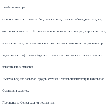
задействуется при:
Очистке септиков, туалетов (био, сельских и т.д.), ям выгребных, дна колодцев,
отстойников, очистке КНС (канализационных насосных станций), жироуловителей,
пескоуловителей, нефтеуловителей, стоков автомоек, очистных сооружений и др.
Удалении ила, нефтешлама, бурового шлама, густого осадка и взвеси из любых
накопительных емкостей.
Выкачке воды из подвалов, прудов, сточной и ливневой канализации, котлованов.
Осушении водоемов.
Прочистке трубопроводов от песка и ила.