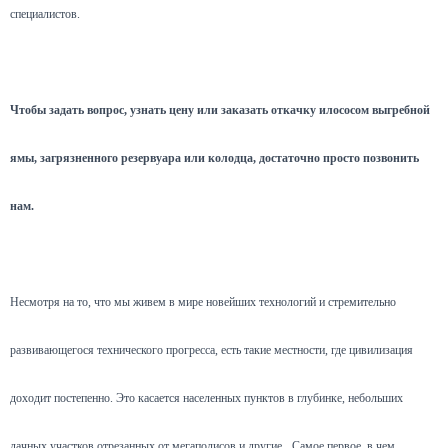
специалистов.
Чтобы задать вопрос, узнать цену или заказать откачку илососом выгребной
ямы, загрязненного резервуара или колодца, достаточно просто позвонить
нам.
Несмотря на то, что мы живем в мире новейших технологий и стремительно
развивающегося технического прогресса, есть такие местности, где цивилизация
доходит постепенно. Это касается населенных пунктов в глубинке, небольших
дачных участков отрезанных от мегаполисов и другие.
Самое первое, в чем