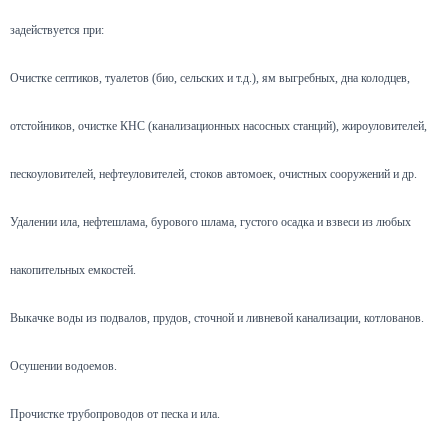
задействуется при:
Очистке септиков, туалетов (био, сельских и т.д.), ям выгребных, дна колодцев,
отстойников, очистке КНС (канализационных насосных станций), жироуловителей,
пескоуловителей, нефтеуловителей, стоков автомоек, очистных сооружений и др.
Удалении ила, нефтешлама, бурового шлама, густого осадка и взвеси из любых
накопительных емкостей.
Выкачке воды из подвалов, прудов, сточной и ливневой канализации, котлованов.
Осушении водоемов.
Прочистке трубопроводов от песка и ила.