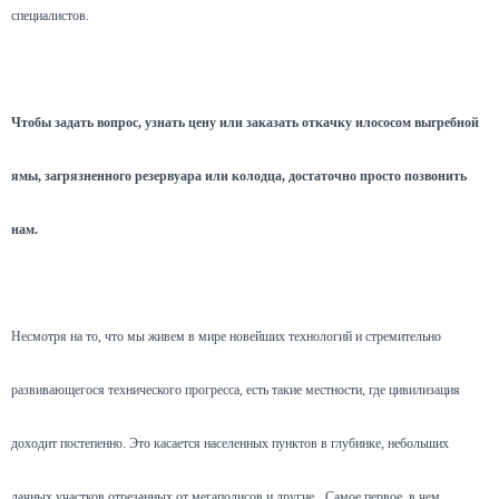
специалистов.
Чтобы задать вопрос, узнать цену или заказать откачку илососом выгребной
ямы, загрязненного резервуара или колодца, достаточно просто позвонить
нам.
Несмотря на то, что мы живем в мире новейших технологий и стремительно
развивающегося технического прогресса, есть такие местности, где цивилизация
доходит постепенно. Это касается населенных пунктов в глубинке, небольших
дачных участков отрезанных от мегаполисов и другие.
Самое первое, в чем