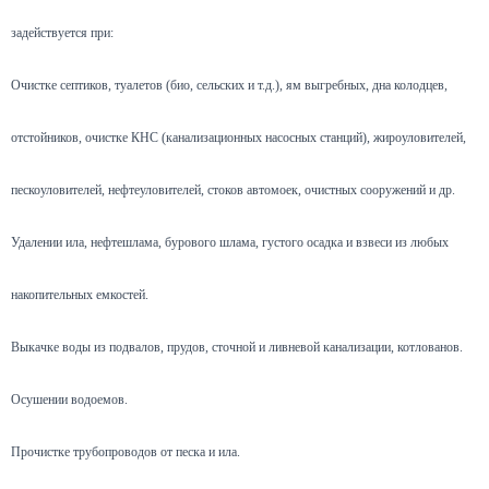
задействуется при:
Очистке септиков, туалетов (био, сельских и т.д.), ям выгребных, дна колодцев,
отстойников, очистке КНС (канализационных насосных станций), жироуловителей,
пескоуловителей, нефтеуловителей, стоков автомоек, очистных сооружений и др.
Удалении ила, нефтешлама, бурового шлама, густого осадка и взвеси из любых
накопительных емкостей.
Выкачке воды из подвалов, прудов, сточной и ливневой канализации, котлованов.
Осушении водоемов.
Прочистке трубопроводов от песка и ила.