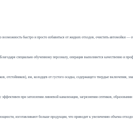
 возможность быстро и просто избавиться от жидких отходов, очистить автомойки — о
и. Благодаря специально обученному персоналу, операция выполняется качественно и пр
 отстойников), ям, колодцев от густого осадка, содержащего твердые включения, зна
эффективен при затоплении ливневой канализации, загрязнении септиков, образовании пр
щности, изготавливают больше продукции, что приводит к увеличению объема отходов.