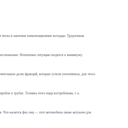
т песка и заиленые канализационные колодцы. Трудоемкая
офессионально. Нештатные ситуации сводятся к минимуму.
чительную долю фракций, которые успели уплотниться, для этого
обок в трубах. Техника этого вида востребована, т. к.
 Что касается физ.лиц — этот автомобиль также актуален для