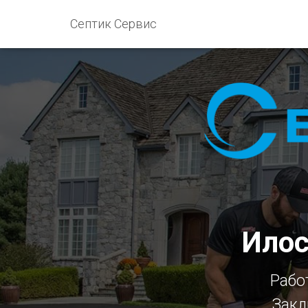
Септик Сервис
Илос
Рабо
Закл