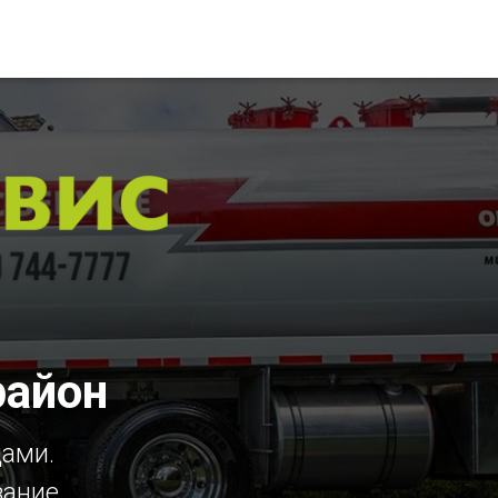
район
цами.
вание