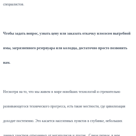
специалистов.
Чтобы задать вопрос, узнать цену или заказать откачку илососом выгребной
ямы, загрязненного резервуара или колодца, достаточно просто позвонить
нам.
Несмотря на то, что мы живем в мире новейших технологий и стремительно
развивающегося технического прогресса, есть такие местности, где цивилизация
доходит постепенно. Это касается населенных пунктов в глубинке, небольших
дачных участков отрезанных от мегаполисов и другие.
Самое первое, в чем