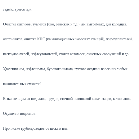
задействуется при:
Очистке септиков, туалетов (био, сельских и т.д.), ям выгребных, дна колодцев,
отстойников, очистке КНС (канализационных насосных станций), жироуловителей,
пескоуловителей, нефтеуловителей, стоков автомоек, очистных сооружений и др.
Удалении ила, нефтешлама, бурового шлама, густого осадка и взвеси из любых
накопительных емкостей.
Выкачке воды из подвалов, прудов, сточной и ливневой канализации, котлованов.
Осушении водоемов.
Прочистке трубопроводов от песка и ила.