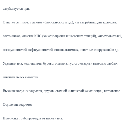
задействуется при:
Очистке септиков, туалетов (био, сельских и т.д.), ям выгребных, дна колодцев,
отстойников, очистке КНС (канализационных насосных станций), жироуловителей,
пескоуловителей, нефтеуловителей, стоков автомоек, очистных сооружений и др.
Удалении ила, нефтешлама, бурового шлама, густого осадка и взвеси из любых
накопительных емкостей.
Выкачке воды из подвалов, прудов, сточной и ливневой канализации, котлованов.
Осушении водоемов.
Прочистке трубопроводов от песка и ила.