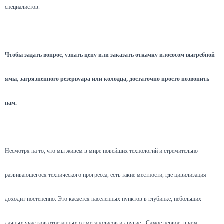
специалистов.
Чтобы задать вопрос, узнать цену или заказать откачку илососом выгребной
ямы, загрязненного резервуара или колодца, достаточно просто позвонить
нам.
Несмотря на то, что мы живем в мире новейших технологий и стремительно
развивающегося технического прогресса, есть такие местности, где цивилизация
доходит постепенно. Это касается населенных пунктов в глубинке, небольших
дачных участков отрезанных от мегаполисов и другие.
Самое первое, в чем