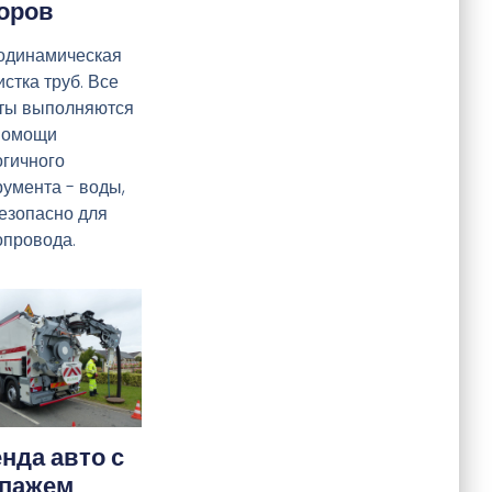
оров
одинамическая
стка труб. Все
ты выполняются
помощи
огичного
румента - воды,
безопасно для
опровода.
нда авто с
ипажем