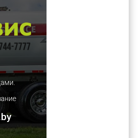
цами.
вание
.by