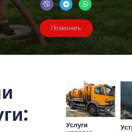
Позвонить
ши
ги:
Услуги
Уст