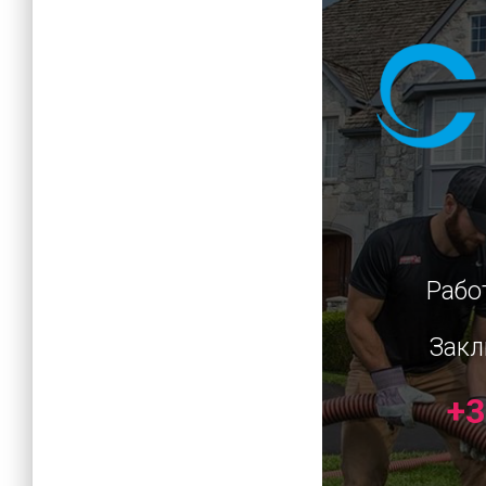
Рабо
Закл
+3