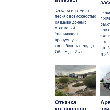
илососа
зас
.Откачка ила, жира,
Гидр
песка с возможностью
прочи
размыва донных
рабо
отложений.
при 
Увеличивает
экол
пропускную
инст
способность колодца.
что 
Объем до 12
.
м3
труб
Откачка
Аре
котлованов,
эк