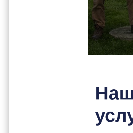
На
услу