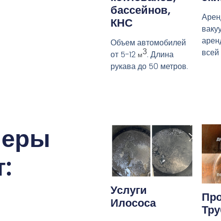
бассейнов,
Арен
КНС
ваку
арен
Объем автомобилей
всей
3
от 5-12
. Длина
м
рукава до 50 метров.
меры
:
Услуги
Про
Илососа
Тру