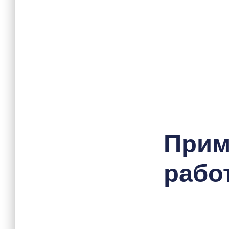
При
работ