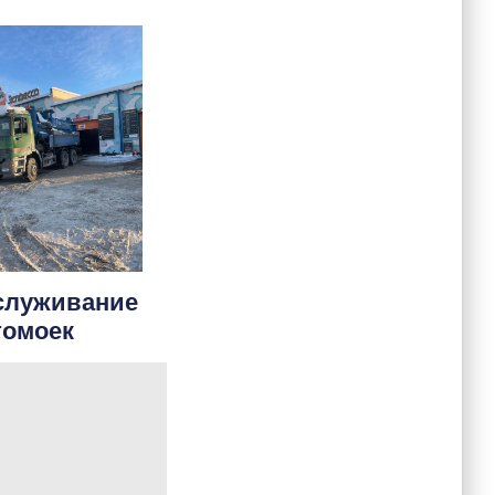
служивание
томоек