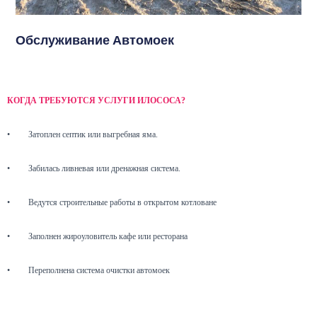
Обслуживание Автомоек
КОГДА ТРЕБУЮТСЯ УСЛУГИ ИЛОСОСА?
•
Затоплен септик или выгребная яма.
•
Забилась ливневая или дренажная система.
•
Ведутся строительные работы в открытом котловане
•
Заполнен жироуловитель кафе или ресторана
•
Переполнена система очистки автомоек