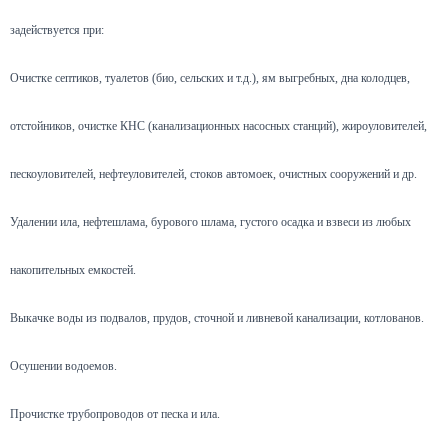
задействуется при:
Очистке септиков, туалетов (био, сельских и т.д.), ям выгребных, дна колодцев,
отстойников, очистке КНС (канализационных насосных станций), жироуловителей,
пескоуловителей, нефтеуловителей, стоков автомоек, очистных сооружений и др.
Удалении ила, нефтешлама, бурового шлама, густого осадка и взвеси из любых
накопительных емкостей.
Выкачке воды из подвалов, прудов, сточной и ливневой канализации, котлованов.
Осушении водоемов.
Прочистке трубопроводов от песка и ила.