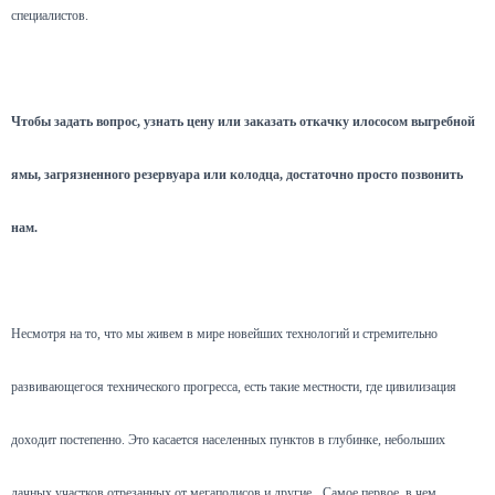
специалистов.
Чтобы задать вопрос, узнать цену или заказать откачку илососом выгребной
ямы, загрязненного резервуара или колодца, достаточно просто позвонить
нам.
Несмотря на то, что мы живем в мире новейших технологий и стремительно
развивающегося технического прогресса, есть такие местности, где цивилизация
доходит постепенно. Это касается населенных пунктов в глубинке, небольших
дачных участков отрезанных от мегаполисов и другие.
Самое первое, в чем