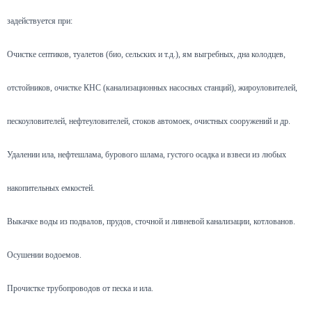
задействуется при:
Очистке септиков, туалетов (био, сельских и т.д.), ям выгребных, дна колодцев,
отстойников, очистке КНС (канализационных насосных станций), жироуловителей,
пескоуловителей, нефтеуловителей, стоков автомоек, очистных сооружений и др.
Удалении ила, нефтешлама, бурового шлама, густого осадка и взвеси из любых
накопительных емкостей.
Выкачке воды из подвалов, прудов, сточной и ливневой канализации, котлованов.
Осушении водоемов.
Прочистке трубопроводов от песка и ила.