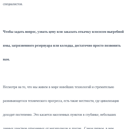
специалистов.
Чтобы задать вопрос, узнать цену или заказать откачку илососом выгребной
ямы, загрязненного резервуара или колодца, достаточно просто позвонить
нам.
Несмотря на то, что мы живем в мире новейших технологий и стремительно
развивающегося технического прогресса, есть такие местности, где цивилизация
доходит постепенно. Это касается населенных пунктов в глубинке, небольших
дачных участков отрезанных от мегаполисов и другие.
Самое первое, в чем