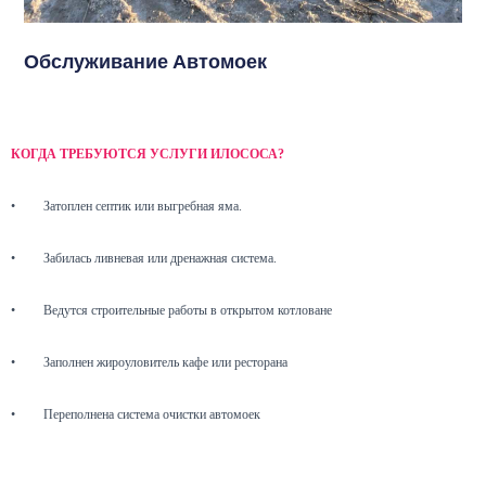
Обслуживание Автомоек
КОГДА ТРЕБУЮТСЯ УСЛУГИ ИЛОСОСА?
•
Затоплен септик или выгребная яма.
•
Забилась ливневая или дренажная система.
•
Ведутся строительные работы в открытом котловане
•
Заполнен жироуловитель кафе или ресторана
•
Переполнена система очистки автомоек