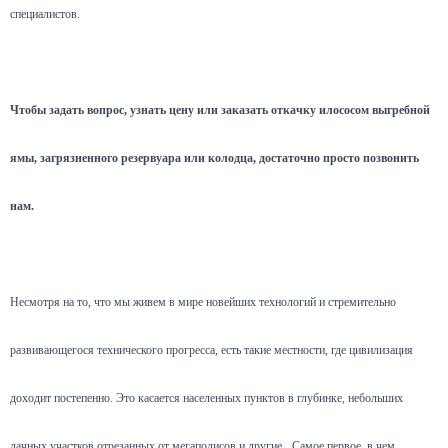
специалистов.
Чтобы задать вопрос, узнать цену или заказать откачку илососом выгребной
ямы, загрязненного резервуара или колодца, достаточно просто позвонить
нам.
Несмотря на то, что мы живем в мире новейших технологий и стремительно
развивающегося технического прогресса, есть такие местности, где цивилизация
доходит постепенно. Это касается населенных пунктов в глубинке, небольших
дачных участков отрезанных от мегаполисов и другие.
Самое первое, в чем