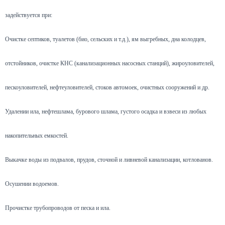
задействуется при:
Очистке септиков, туалетов (био, сельских и т.д.), ям выгребных, дна колодцев,
отстойников, очистке КНС (канализационных насосных станций), жироуловителей,
пескоуловителей, нефтеуловителей, стоков автомоек, очистных сооружений и др.
Удалении ила, нефтешлама, бурового шлама, густого осадка и взвеси из любых
накопительных емкостей.
Выкачке воды из подвалов, прудов, сточной и ливневой канализации, котлованов.
Осушении водоемов.
Прочистке трубопроводов от песка и ила.