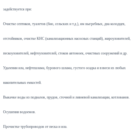
задействуется при:
Очистке септиков, туалетов (био, сельских и т.д.), ям выгребных, дна колодцев,
отстойников, очистке КНС (канализационных насосных станций), жироуловителей,
пескоуловителей, нефтеуловителей, стоков автомоек, очистных сооружений и др.
Удалении ила, нефтешлама, бурового шлама, густого осадка и взвеси из любых
накопительных емкостей.
Выкачке воды из подвалов, прудов, сточной и ливневой канализации, котлованов.
Осушении водоемов.
Прочистке трубопроводов от песка и ила.