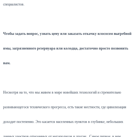
специалистов.
Чтобы задать вопрос, узнать цену или заказать откачку илососом выгребной
ямы, загрязненного резервуара или колодца, достаточно просто позвонить
нам.
Несмотря на то, что мы живем в мире новейших технологий и стремительно
развивающегося технического прогресса, есть такие местности, где цивилизация
доходит постепенно. Это касается населенных пунктов в глубинке, небольших
дачных участков отрезанных от мегаполисов и другие.
Самое первое, в чем