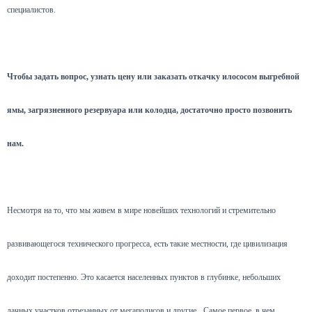
специалистов.
Чтобы задать вопрос, узнать цену или заказать откачку илососом выгребной
ямы, загрязненного резервуара или колодца, достаточно просто позвонить
нам.
Несмотря на то, что мы живем в мире новейших технологий и стремительно
развивающегося технического прогресса, есть такие местности, где цивилизация
доходит постепенно. Это касается населенных пунктов в глубинке, небольших
дачных участков отрезанных от мегаполисов и другие.
Самое первое, в чем