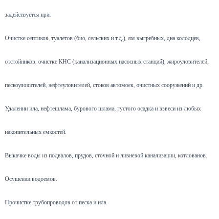
задействуется при:
Очистке септиков, туалетов (био, сельских и т.д.), ям выгребных, дна колодцев,
отстойников, очистке КНС (канализационных насосных станций), жироуловителей,
пескоуловителей, нефтеуловителей, стоков автомоек, очистных сооружений и др.
Удалении ила, нефтешлама, бурового шлама, густого осадка и взвеси из любых
накопительных емкостей.
Выкачке воды из подвалов, прудов, сточной и ливневой канализации, котлованов.
Осушении водоемов.
Прочистке трубопроводов от песка и ила.