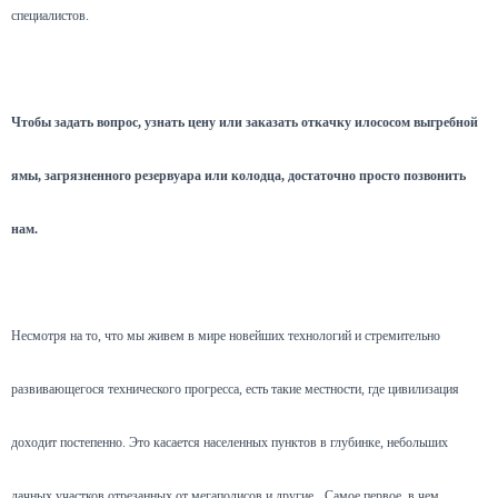
специалистов.
Чтобы задать вопрос, узнать цену или заказать откачку илососом выгребной
ямы, загрязненного резервуара или колодца, достаточно просто позвонить
нам.
Несмотря на то, что мы живем в мире новейших технологий и стремительно
развивающегося технического прогресса, есть такие местности, где цивилизация
доходит постепенно. Это касается населенных пунктов в глубинке, небольших
дачных участков отрезанных от мегаполисов и другие.
Самое первое, в чем