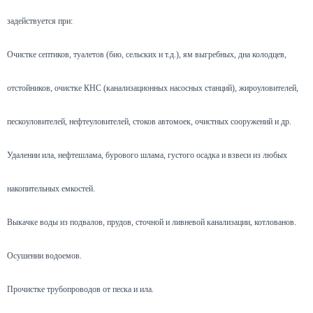
задействуется при:
Очистке септиков, туалетов (био, сельских и т.д.), ям выгребных, дна колодцев,
отстойников, очистке КНС (канализационных насосных станций), жироуловителей,
пескоуловителей, нефтеуловителей, стоков автомоек, очистных сооружений и др.
Удалении ила, нефтешлама, бурового шлама, густого осадка и взвеси из любых
накопительных емкостей.
Выкачке воды из подвалов, прудов, сточной и ливневой канализации, котлованов.
Осушении водоемов.
Прочистке трубопроводов от песка и ила.