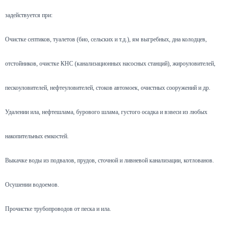
задействуется при:
Очистке септиков, туалетов (био, сельских и т.д.), ям выгребных, дна колодцев,
отстойников, очистке КНС (канализационных насосных станций), жироуловителей,
пескоуловителей, нефтеуловителей, стоков автомоек, очистных сооружений и др.
Удалении ила, нефтешлама, бурового шлама, густого осадка и взвеси из любых
накопительных емкостей.
Выкачке воды из подвалов, прудов, сточной и ливневой канализации, котлованов.
Осушении водоемов.
Прочистке трубопроводов от песка и ила.