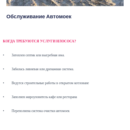
Обслуживание Автомоек
КОГДА ТРЕБУЮТСЯ УСЛУГИ ИЛОСОСА?
•
Затоплен септик или выгребная яма.
•
Забилась ливневая или дренажная система.
•
Ведутся строительные работы в открытом котловане
•
Заполнен жироуловитель кафе или ресторана
•
Переполнена система очистки автомоек