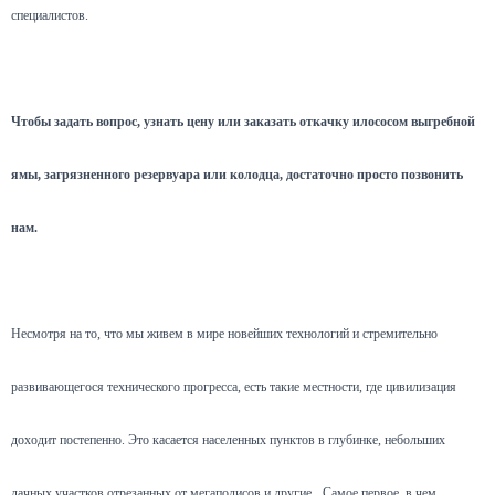
специалистов.
Чтобы задать вопрос, узнать цену или заказать откачку илососом выгребной
ямы, загрязненного резервуара или колодца, достаточно просто позвонить
нам.
Несмотря на то, что мы живем в мире новейших технологий и стремительно
развивающегося технического прогресса, есть такие местности, где цивилизация
доходит постепенно. Это касается населенных пунктов в глубинке, небольших
дачных участков отрезанных от мегаполисов и другие.
Самое первое, в чем