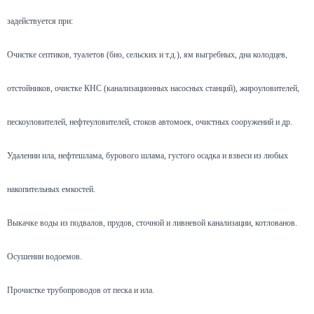
задействуется при:
Очистке септиков, туалетов (био, сельских и т.д.), ям выгребных, дна колодцев,
отстойников, очистке КНС (канализационных насосных станций), жироуловителей,
пескоуловителей, нефтеуловителей, стоков автомоек, очистных сооружений и др.
Удалении ила, нефтешлама, бурового шлама, густого осадка и взвеси из любых
накопительных емкостей.
Выкачке воды из подвалов, прудов, сточной и ливневой канализации, котлованов.
Осушении водоемов.
Прочистке трубопроводов от песка и ила.