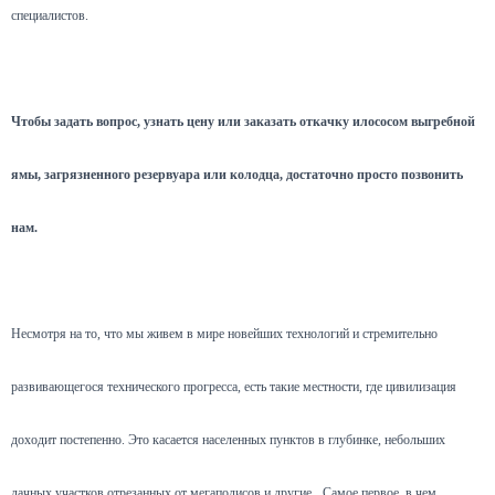
специалистов.
Чтобы задать вопрос, узнать цену или заказать откачку илососом выгребной
ямы, загрязненного резервуара или колодца, достаточно просто позвонить
нам.
Несмотря на то, что мы живем в мире новейших технологий и стремительно
развивающегося технического прогресса, есть такие местности, где цивилизация
доходит постепенно. Это касается населенных пунктов в глубинке, небольших
дачных участков отрезанных от мегаполисов и другие.
Самое первое, в чем