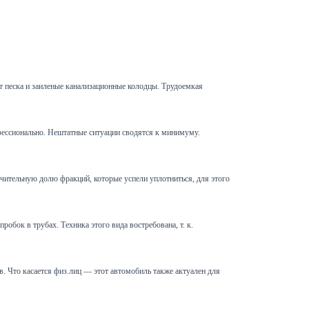
т песка и заиленые канализационные колодцы. Трудоемкая
офессионально. Нештатные ситуации сводятся к минимуму.
чительную долю фракций, которые успели уплотниться, для этого
обок в трубах. Техника этого вида востребована, т. к.
 Что касается физ.лиц — этот автомобиль также актуален для