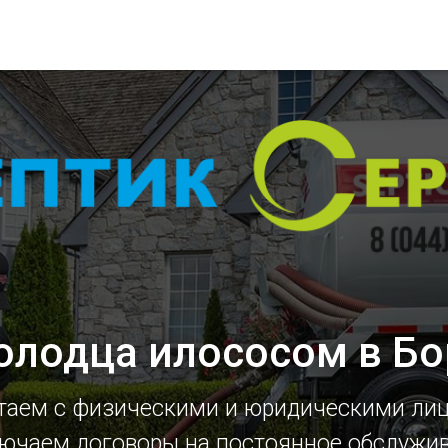
олодца илососом в Б
таем с физическими и юридическими ли
ючаем договоры на постоянное обслужи