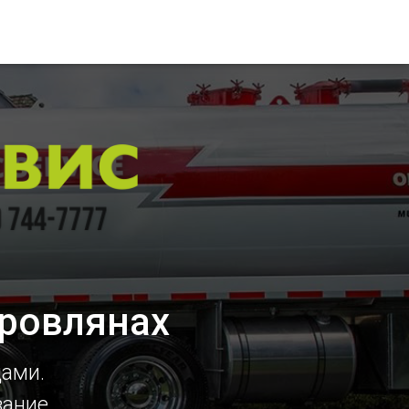
оровлянах
цами.
вание