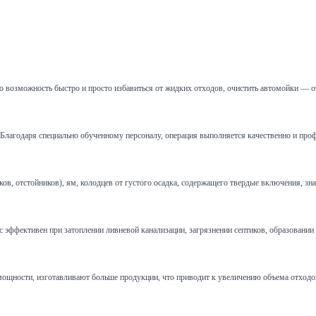
 возможность быстро и просто избавиться от жидких отходов, очистить автомойки — о
и. Благодаря специально обученному персоналу, операция выполняется качественно и пр
 отстойников), ям, колодцев от густого осадка, содержащего твердые включения, зна
эффективен при затоплении ливневой канализации, загрязнении септиков, образовании пр
щности, изготавливают больше продукции, что приводит к увеличению объема отходов.