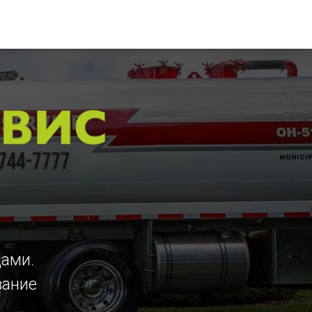
цами.
вание