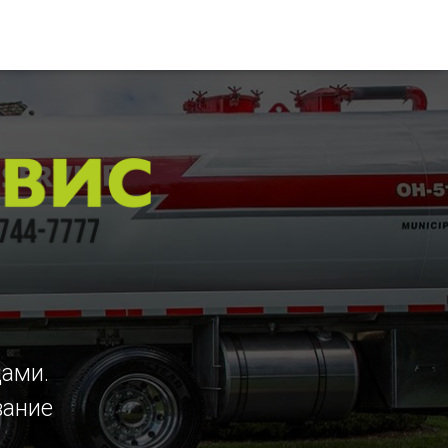
цами.
вание