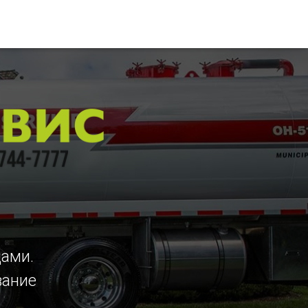
цами.
вание