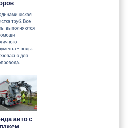
оров
одинамическая
стка труб. Все
ты выполняются
помощи
огичного
румента - воды,
безопасно для
опровода.
нда авто с
ипажем