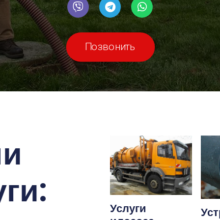
Позвонить
ши
ги:
Услуги
Уст