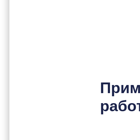
При
работ