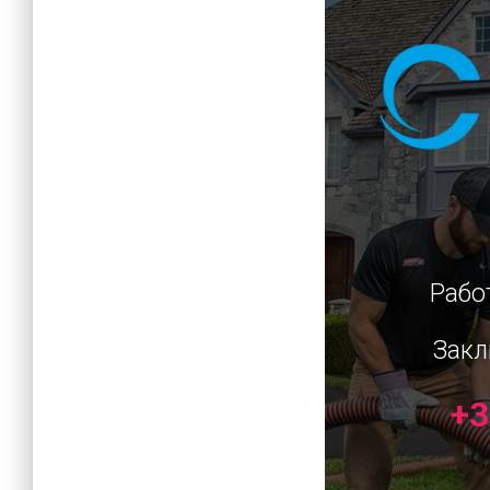
Рабо
Закл
+3