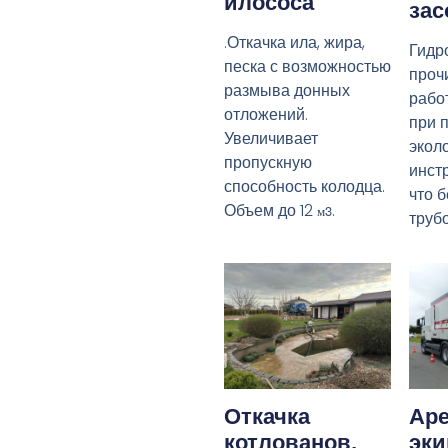
илососа
зас
.Откачка ила, жира,
Гидр
песка с возможностью
прочи
размыва донных
рабо
отложений.
при 
Увеличивает
экол
пропускную
инст
способность колодца.
что 
Объем до 12
.
м3
труб
Откачка
Аре
котлованов,
эк