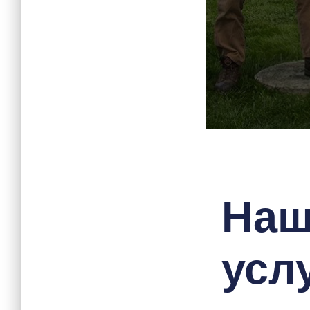
На
услу