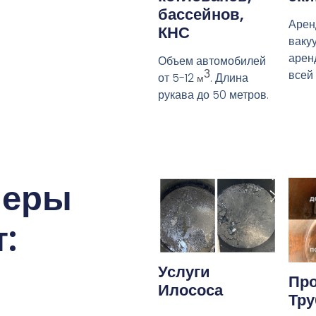
бассейнов,
Арен
КНС
ваку
арен
Объем автомобилей
всей
3
от 5-12
. Длина
м
рукава до 50 метров.
меры
:
Услуги
Про
Илососа
Тру