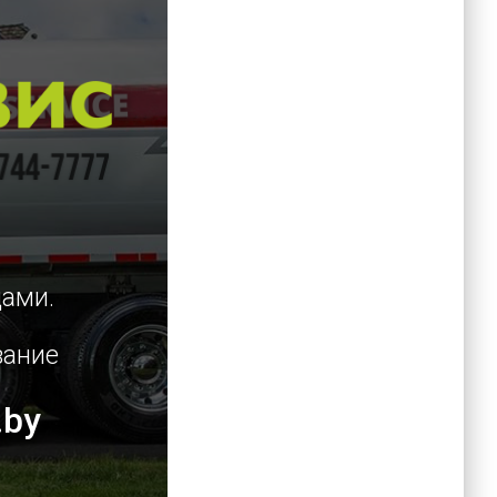
цами.
вание
.by