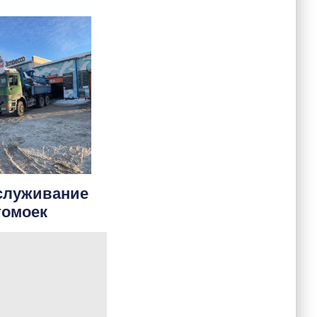
служивание
томоек