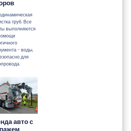
оров
одинамическая
стка труб. Все
ты выполняются
помощи
огичного
румента - воды,
безопасно для
опровода.
нда авто с
ипажем