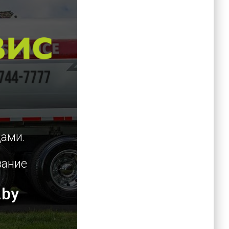
цами.
вание
.by