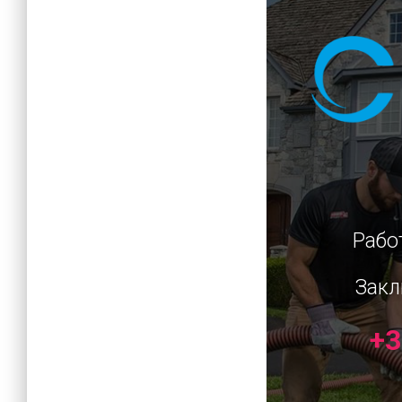
Рабо
Закл
+3