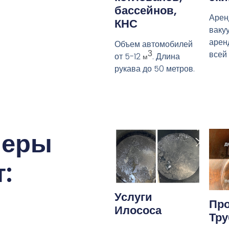
бассейнов,
Арен
КНС
ваку
арен
Объем автомобилей
всей
3
от 5-12
. Длина
м
рукава до 50 метров.
меры
:
Услуги
Про
Илососа
Тру