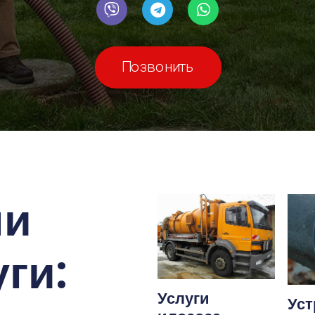
Позвонить
ши
ги:
Услуги
Уст