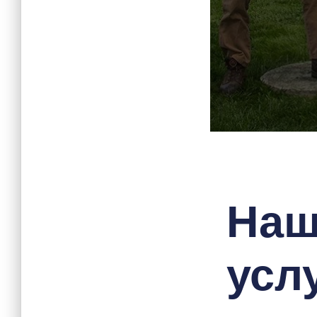
На
услу