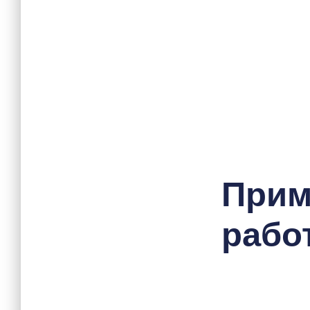
При
работ