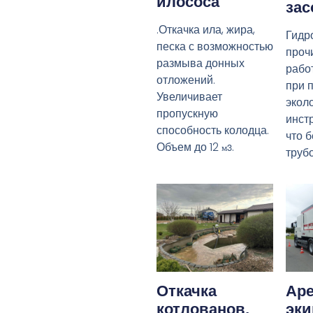
илососа
зас
.Откачка ила, жира,
Гидр
песка с возможностью
прочи
размыва донных
рабо
отложений.
при 
Увеличивает
экол
пропускную
инст
способность колодца.
что 
Объем до 12
.
м3
труб
Откачка
Аре
котлованов,
эк