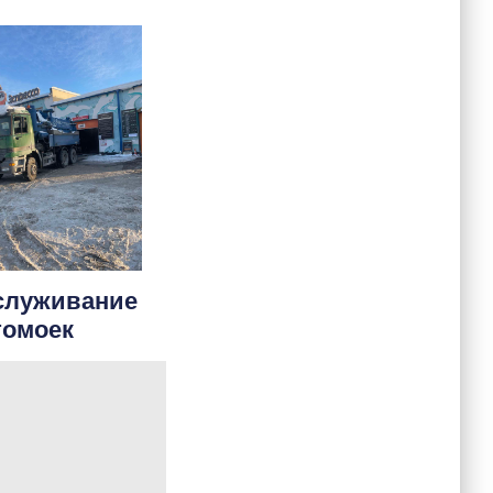
служивание
томоек