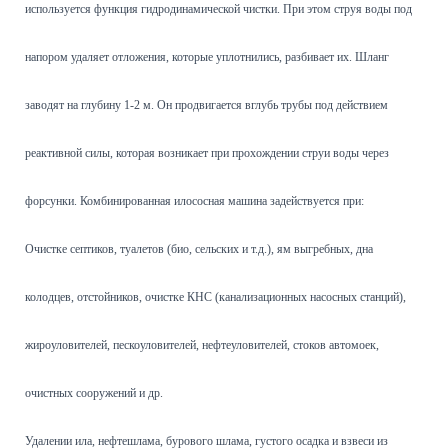
используется функция гидродинамической чистки. При этом струя воды под
напором удаляет отложения, которые уплотнились, разбивает их. Шланг
заводят на глубину 1-2 м. Он продвигается вглубь трубы под действием
реактивной силы, которая возникает при прохождении струи воды через
форсунки. Комбинированная илососная машина задействуется при:
Очистке септиков, туалетов (био, сельских и т.д.), ям выгребных, дна
колодцев, отстойников, очистке КНС (канализационных насосных станций),
жироуловителей, пескоуловителей, нефтеуловителей, стоков автомоек,
очистных сооружений и др.
Удалении ила, нефтешлама, бурового шлама, густого осадка и взвеси из