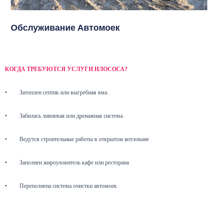
Обслуживание Автомоек
КОГДА ТРЕБУЮТСЯ УСЛУГИ ИЛОСОСА?
•
Затоплен септик или выгребная яма.
•
Забилась ливневая или дренажная система.
•
Ведутся строительные работы в открытом котловане
•
Заполнен жироуловитель кафе или ресторана
•
Переполнена система очистки автомоек