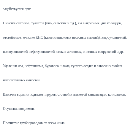
задействуется при:
Очистке септиков, туалетов (био, сельских и т.д.), ям выгребных, дна колодцев,
отстойников, очистке КНС (канализационных насосных станций), жироуловителей,
пескоуловителей, нефтеуловителей, стоков автомоек, очистных сооружений и др.
Удалении ила, нефтешлама, бурового шлама, густого осадка и взвеси из любых
накопительных емкостей.
Выкачке воды из подвалов, прудов, сточной и ливневой канализации, котлованов.
Осушении водоемов.
Прочистке трубопроводов от песка и ила.