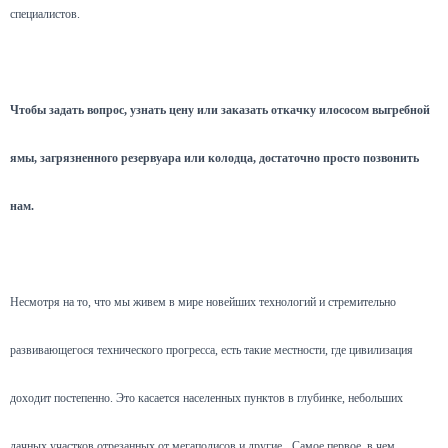
специалистов.
Чтобы задать вопрос, узнать цену или заказать откачку илососом выгребной
ямы, загрязненного резервуара или колодца, достаточно просто позвонить
нам.
Несмотря на то, что мы живем в мире новейших технологий и стремительно
развивающегося технического прогресса, есть такие местности, где цивилизация
доходит постепенно. Это касается населенных пунктов в глубинке, небольших
дачных участков отрезанных от мегаполисов и другие.
Самое первое, в чем