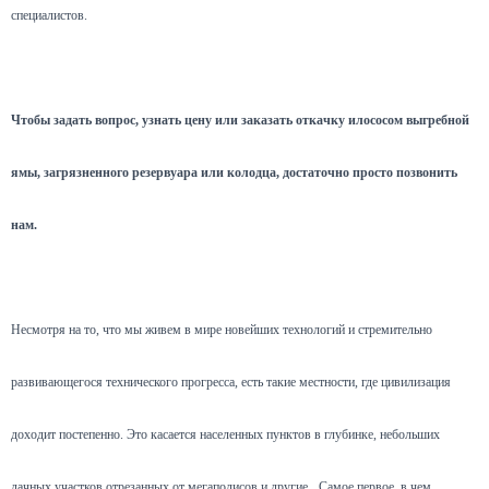
специалистов.
Чтобы задать вопрос, узнать цену или заказать откачку илососом выгребной
ямы, загрязненного резервуара или колодца, достаточно просто позвонить
нам.
Несмотря на то, что мы живем в мире новейших технологий и стремительно
развивающегося технического прогресса, есть такие местности, где цивилизация
доходит постепенно. Это касается населенных пунктов в глубинке, небольших
дачных участков отрезанных от мегаполисов и другие.
Самое первое, в чем