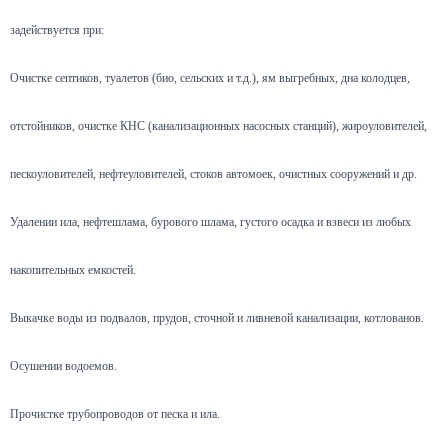
задействуется при:
Очистке септиков, туалетов (био, сельских и т.д.), ям выгребных, дна колодцев,
отстойников, очистке КНС (канализационных насосных станций), жироуловителей,
пескоуловителей, нефтеуловителей, стоков автомоек, очистных сооружений и др.
Удалении ила, нефтешлама, бурового шлама, густого осадка и взвеси из любых
накопительных емкостей.
Выкачке воды из подвалов, прудов, сточной и ливневой канализации, котлованов.
Осушении водоемов.
Прочистке трубопроводов от песка и ила.