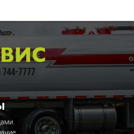
ы
цами.
вание