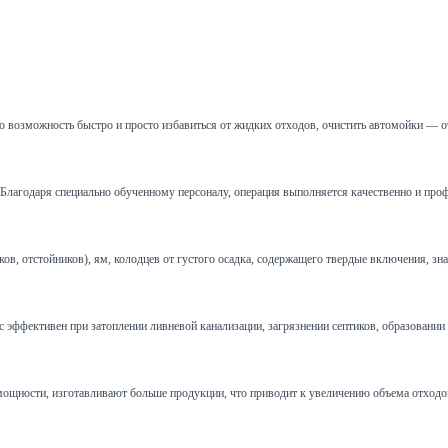
 возможность быстро и просто избавиться от жидких отходов, очистить автомойки — о
и. Благодаря специально обученному персоналу, операция выполняется качественно и пр
 отстойников), ям, колодцев от густого осадка, содержащего твердые включения, зна
эффективен при затоплении ливневой канализации, загрязнении септиков, образовании пр
щности, изготавливают больше продукции, что приводит к увеличению объема отходов.