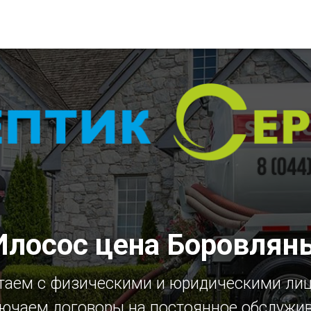
Илосос цена Боровлян
таем с физическими и юридическими ли
ючаем договоры на постоянное обслужи