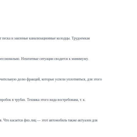
т песка и заиленые канализационные колодцы. Трудоемкая
офессионально. Нештатные ситуации сводятся к минимуму.
чительную долю фракций, которые успели уплотниться, для этого
обок в трубах. Техника этого вида востребована, т. к.
 Что касается физ.лиц — этот автомобиль также актуален для