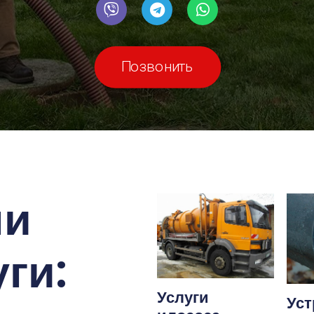
Позвонить
ши
ги:
Услуги
Уст