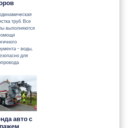
оров
одинамическая
стка труб. Все
ты выполняются
помощи
огичного
румента - воды,
безопасно для
опровода.
нда авто с
ипажем