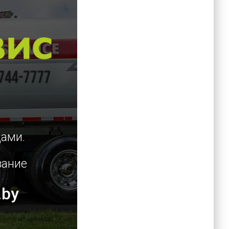
цами.
вание
.by