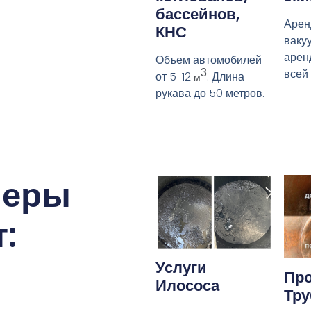
бассейнов,
Арен
КНС
ваку
арен
Объем автомобилей
всей
3
от 5-12
. Длина
м
рукава до 50 метров.
меры
:
Услуги
Про
Илососа
Тру