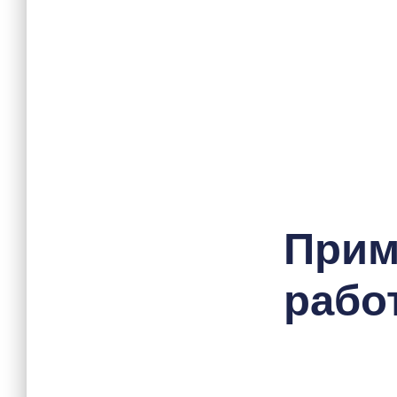
При
работ