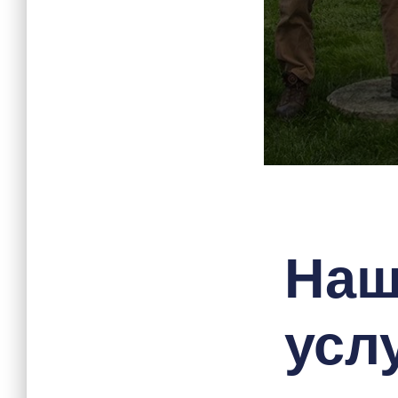
На
услу