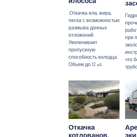
илососа
зас
.Откачка ила, жира,
Гидр
песка с возможностью
прочи
размыва донных
рабо
отложений.
при 
Увеличивает
экол
пропускную
инст
способность колодца.
что 
Объем до 12
.
м3
труб
Откачка
Аре
котлованов,
эк