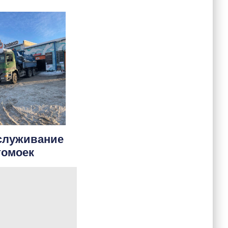
служивание
томоек