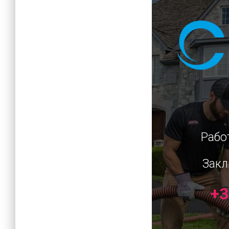
Рабо
Закл
+3