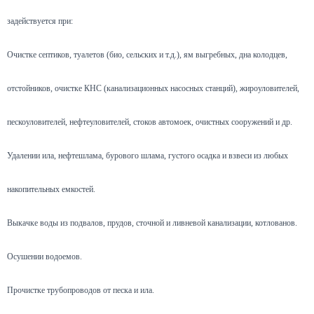
задействуется при:
Очистке септиков, туалетов (био, сельских и т.д.), ям выгребных, дна колодцев,
отстойников, очистке КНС (канализационных насосных станций), жироуловителей,
пескоуловителей, нефтеуловителей, стоков автомоек, очистных сооружений и др.
Удалении ила, нефтешлама, бурового шлама, густого осадка и взвеси из любых
накопительных емкостей.
Выкачке воды из подвалов, прудов, сточной и ливневой канализации, котлованов.
Осушении водоемов.
Прочистке трубопроводов от песка и ила.