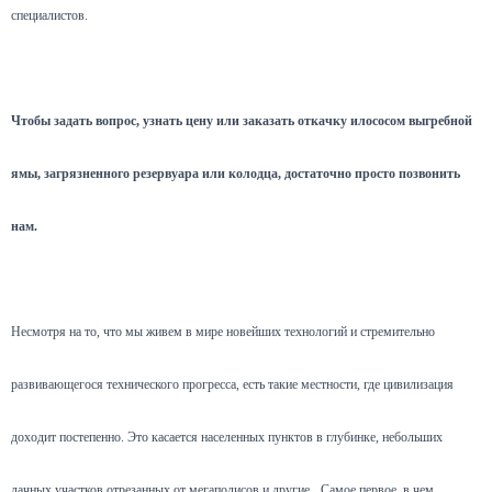
специалистов.
Чтобы задать вопрос, узнать цену или заказать откачку илососом выгребной
ямы, загрязненного резервуара или колодца, достаточно просто позвонить
нам.
Несмотря на то, что мы живем в мире новейших технологий и стремительно
развивающегося технического прогресса, есть такие местности, где цивилизация
доходит постепенно. Это касается населенных пунктов в глубинке, небольших
дачных участков отрезанных от мегаполисов и другие.
Самое первое, в чем