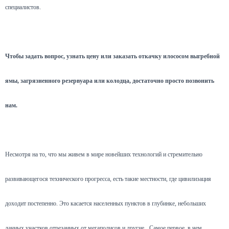
специалистов.
Чтобы задать вопрос, узнать цену или заказать откачку илососом выгребной
ямы, загрязненного резервуара или колодца, достаточно просто позвонить
нам.
Несмотря на то, что мы живем в мире новейших технологий и стремительно
развивающегося технического прогресса, есть такие местности, где цивилизация
доходит постепенно. Это касается населенных пунктов в глубинке, небольших
дачных участков отрезанных от мегаполисов и другие.
Самое первое, в чем