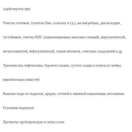
задействуется при:
Очистке септиков, туалетов (био, сельских и т.д.), ям выгребных, дна колодцев,
отстойников, очистке КНС (канализационных насосных станций), жироуловителей,
пескоуловителей, нефтеуловителей, стоков автомоек, очистных сооружений и др.
Удалении ила, нефтешлама, бурового шлама, густого осадка и взвеси из любых
накопительных емкостей.
Выкачке воды из подвалов, прудов, сточной и ливневой канализации, котлованов.
Осушении водоемов.
Прочистке трубопроводов от песка и ила.