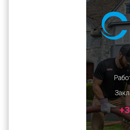
Рабо
Закл
+3