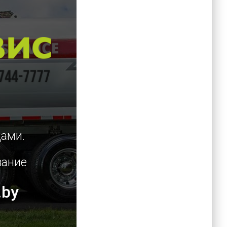
цами.
вание
.by