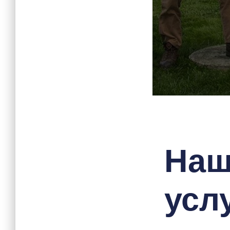
На
услу