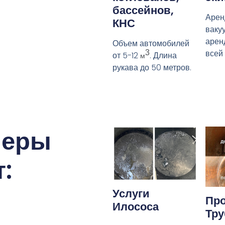
бассейнов,
Арен
КНС
ваку
арен
Объем автомобилей
всей
3
от 5-12
. Длина
м
рукава до 50 метров.
меры
:
Услуги
Про
Илососа
Тру