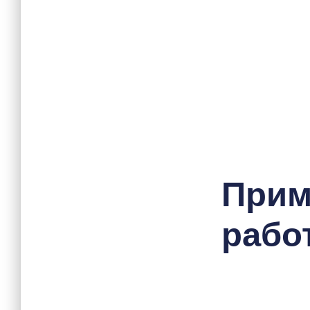
При
работ