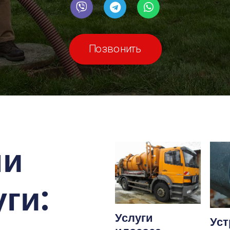
Позвонить
ши
ги:
Услуги
Уст