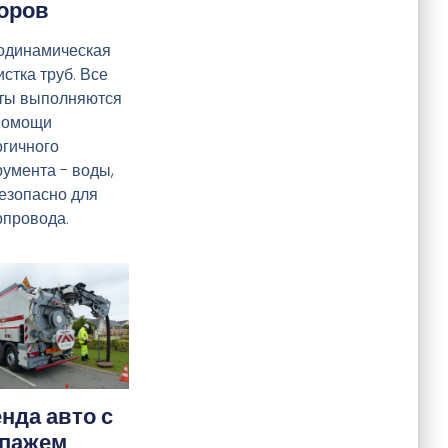
оров
одинамическая
стка труб. Все
ты выполняются
помощи
огичного
румента - воды,
безопасно для
опровода.
нда авто с
ипажем