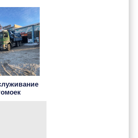
служивание
томоек