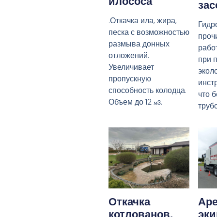
илососа
зас
.Откачка ила, жира,
Гидр
песка с возможностью
прочи
размыва донных
рабо
отложений.
при 
Увеличивает
экол
пропускную
инст
способность колодца.
что 
Объем до 12
.
м3
труб
Откачка
Аре
котлованов,
эк