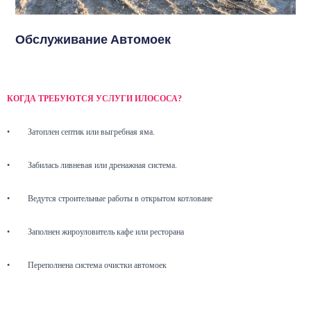
Обслуживание Автомоек
КОГДА ТРЕБУЮТСЯ УСЛУГИ ИЛОСОСА?
•
Затоплен септик или выгребная яма.
•
Забилась ливневая или дренажная система.
•
Ведутся строительные работы в открытом котловане
•
Заполнен жироуловитель кафе или ресторана
•
Переполнена система очистки автомоек