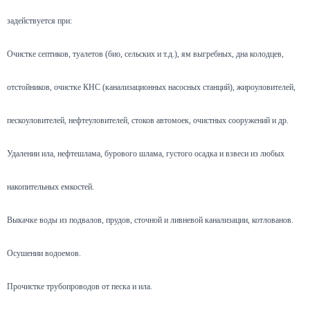
задействуется при:
Очистке септиков, туалетов (био, сельских и т.д.), ям выгребных, дна колодцев,
отстойников, очистке КНС (канализационных насосных станций), жироуловителей,
пескоуловителей, нефтеуловителей, стоков автомоек, очистных сооружений и др.
Удалении ила, нефтешлама, бурового шлама, густого осадка и взвеси из любых
накопительных емкостей.
Выкачке воды из подвалов, прудов, сточной и ливневой канализации, котлованов.
Осушении водоемов.
Прочистке трубопроводов от песка и ила.