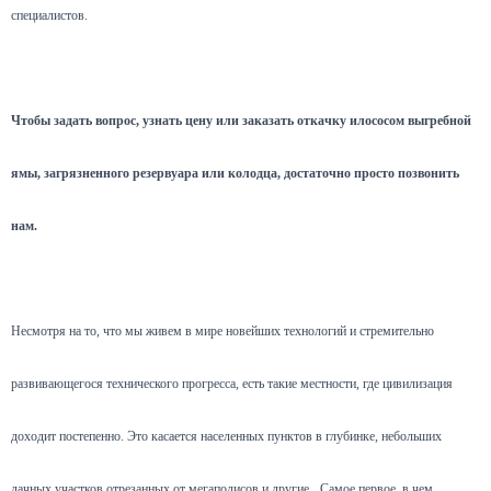
специалистов.
Чтобы задать вопрос, узнать цену или заказать откачку илососом выгребной
ямы, загрязненного резервуара или колодца, достаточно просто позвонить
нам.
Несмотря на то, что мы живем в мире новейших технологий и стремительно
развивающегося технического прогресса, есть такие местности, где цивилизация
доходит постепенно. Это касается населенных пунктов в глубинке, небольших
дачных участков отрезанных от мегаполисов и другие.
Самое первое, в чем