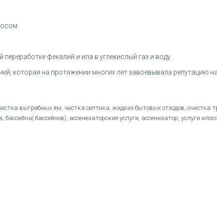
сосом.
переработке фекалий и ила в углекислый газ и воду.
ей, которая на протяжении многих лет завоевывала репутацию на
чистка выгребных ям, чистка септика, жидких бытовых отходов, очистка т
 бассейна( бассейнов), ассенезаторские услуги, ассенизатор, услуги ило