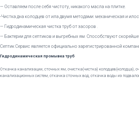
— Оставляем после себя чистоту, никакого масла на плитке.
-Чистка дна колодцев от ила двумя методами: механическая и ило
— Гидродинамическая чистка труб от засоров .
— Бактерии для септиков и выгребных ям. Способствуют скорейшей 
Септик Сервис является официально зарегистрированной компани
Гидродинамическая промывка труб
Откачка канализации, сточных ям, очистка(чистка) колодцев(колодца), о
канализационных систем, откачка сточных вод, откачка воды из подвалов,