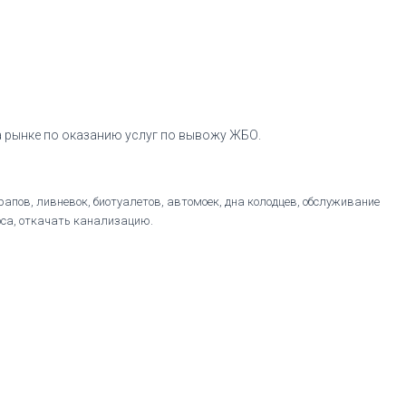
 рынке по оказанию услуг по вывожу ЖБО.
рапов, ливневок, биотуалетов, автомоек, дна колодцев, обслуживание
соса, откачать канализацию.