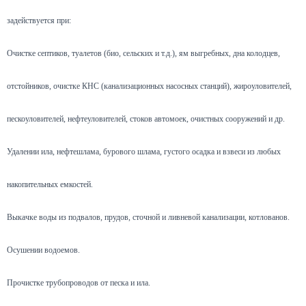
задействуется при:
Очистке септиков, туалетов (био, сельских и т.д.), ям выгребных, дна колодцев,
отстойников, очистке КНС (канализационных насосных станций), жироуловителей,
пескоуловителей, нефтеуловителей, стоков автомоек, очистных сооружений и др.
Удалении ила, нефтешлама, бурового шлама, густого осадка и взвеси из любых
накопительных емкостей.
Выкачке воды из подвалов, прудов, сточной и ливневой канализации, котлованов.
Осушении водоемов.
Прочистке трубопроводов от песка и ила.