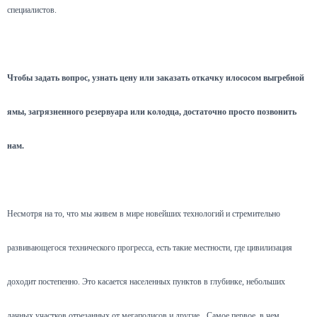
специалистов.
Чтобы задать вопрос, узнать цену или заказать откачку илососом выгребной
ямы, загрязненного резервуара или колодца, достаточно просто позвонить
нам.
Несмотря на то, что мы живем в мире новейших технологий и стремительно
развивающегося технического прогресса, есть такие местности, где цивилизация
доходит постепенно. Это касается населенных пунктов в глубинке, небольших
дачных участков отрезанных от мегаполисов и другие.
Самое первое, в чем