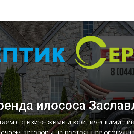
ренда илососа Заслав
таем с физическими и юридическими ли
ючаем договоры на постоянное обслужи