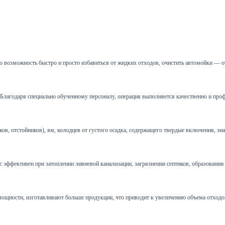
 возможность быстро и просто избавиться от жидких отходов, очистить автомойки — о
и. Благодаря специально обученному персоналу, операция выполняется качественно и пр
 отстойников), ям, колодцев от густого осадка, содержащего твердые включения, зна
эффективен при затоплении ливневой канализации, загрязнении септиков, образовании пр
щности, изготавливают больше продукции, что приводит к увеличению объема отходов.