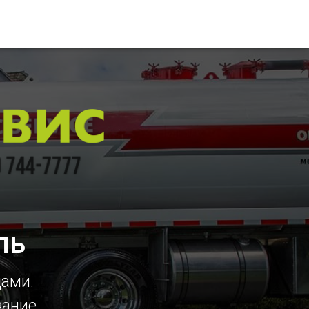
ль
цами.
вание