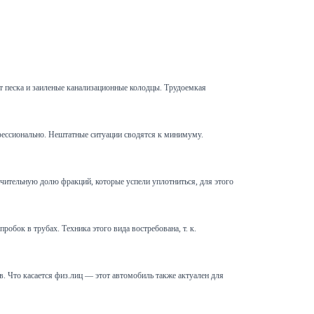
т песка и заиленые канализационные колодцы. Трудоемкая
офессионально. Нештатные ситуации сводятся к минимуму.
чительную долю фракций, которые успели уплотниться, для этого
обок в трубах. Техника этого вида востребована, т. к.
 Что касается физ.лиц — этот автомобиль также актуален для