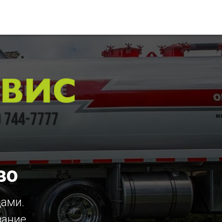
во
цами.
вание