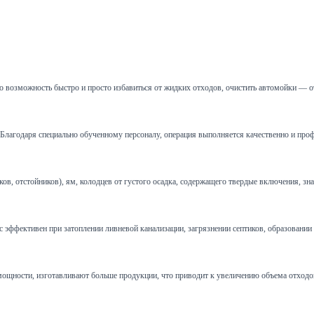
 возможность быстро и просто избавиться от жидких отходов, очистить автомойки — о
и. Благодаря специально обученному персоналу, операция выполняется качественно и пр
 отстойников), ям, колодцев от густого осадка, содержащего твердые включения, зна
эффективен при затоплении ливневой канализации, загрязнении септиков, образовании пр
щности, изготавливают больше продукции, что приводит к увеличению объема отходов.