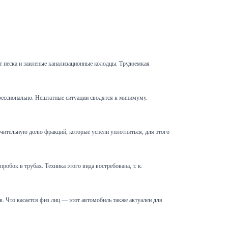
т песка и заиленые канализационные колодцы. Трудоемкая
офессионально. Нештатные ситуации сводятся к минимуму.
чительную долю фракций, которые успели уплотниться, для этого
обок в трубах. Техника этого вида востребована, т. к.
 Что касается физ.лиц — этот автомобиль также актуален для